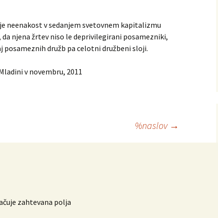
ar je neenakost v sedanjem svetovnem kapitalizmu
, da njena žrtev niso le deprivilegirani posamezniki,
j posameznih družb pa celotni družbeni sloji.
i Mladini v novembru, 2011
%naslov
→
čuje zahtevana polja