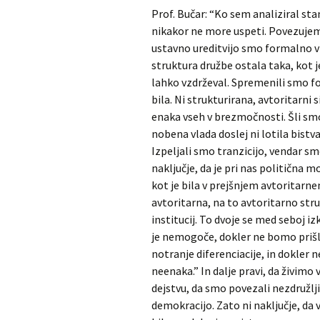
Prof. Bučar: “Ko sem analiziral stan
nikakor ne more uspeti. Povezujemo
ustavno ureditvijo smo formalno v
struktura družbe ostala taka, kot j
lahko vzdrževal.
Spremenili smo for
bila. Ni strukturirana, avtoritarni
enaka vseh v brezmočnosti. Šli smo
nobena vlada doslej ni lotila bist
Izpeljali smo tranzicijo, vendar s
naključje, da je pri nas politična 
kot je bila v prejšnjem avtoritarn
avtoritarna, na to avtoritarno st
institucij. To dvoje se med seboj iz
je nemogoče, dokler ne bomo prišli
notranje diferenciacije, in dokler 
neenaka.” In dalje pravi, da živimo
dejstvu, da smo povezali nezdružlj
demokracijo. Zato ni naključje, da 