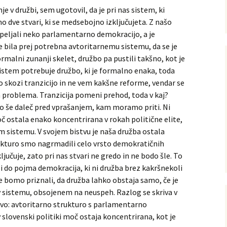
je v družbi, sem ugotovil, da je pri nas sistem, ki
 dve stvari, ki se medsebojno izključujeta. Z našo
peljali neko parlamentarno demokracijo, a je
e bila prej potrebna avtoritarnemu sistemu, da se je
malni zunanji skelet, družbo pa pustili takšno, kot je
 sistem potrebuje družbo, ki je formalno enaka, toda
 skozi tranzicijo in ne vem kakšne reforme, vendar se
va problema. Tranzicija pomeni prehod, toda v kaj?
mo še daleč pred vprašanjem, kam moramo priti. Ni
moč ostala enako koncentrirana v rokah politične elite,
em sistemu. V svojem bistvu je naša družba ostala
rukturo smo nagrmadili celo vrsto demokratičnih
ključuje, zato pri nas stvari ne gredo in ne bodo šle. To
 do pojma demokracija, ki ni družba brez kakršnekoli
ne bomo priznali, da družba lahko obstaja samo, če je
 v sistemu, obsojenem na neuspeh. Razlog se skriva v
ivo: avtoritarno strukturo s parlamentarno
v slovenski politiki moč ostaja koncentrirana, kot je