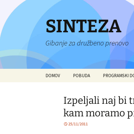
Preskoči
na
vsebino
SINTEZA
Gibanje za družbeno prenovo
DOMOV
POBUDA
PROGRAMSKI 
Izpeljali naj bi
kam moramo pr
25/11/2011