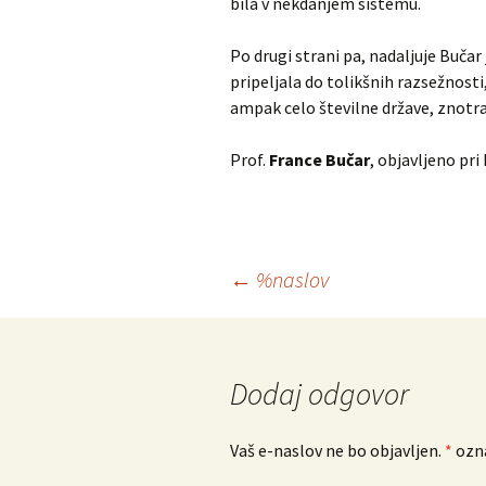
bila v nekdanjem sistemu.
Po drugi strani pa, nadaljuje Buč
pripeljala do tolikšnih razsežnosti
ampak celo številne države, znotra
Prof.
France Bučar
, objavljeno pr
Krmarjenje
←
%naslov
po
prispevkih
Dodaj odgovor
Vaš e-naslov ne bo objavljen.
*
ozna