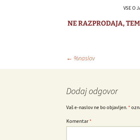
VSE O J
NE RAZPRODAJA, TE
Krmarjenje
←
%naslov
po
prispevkih
Dodaj odgovor
Vaš e-naslov ne bo objavljen.
*
ozna
Komentar
*