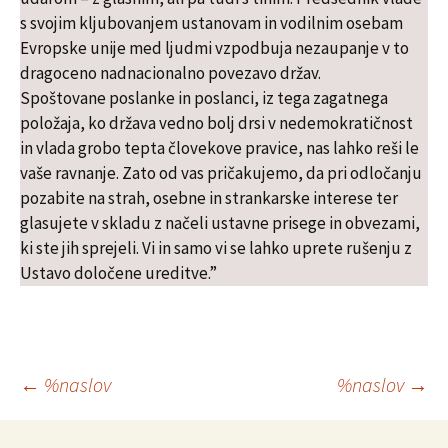
s svojim kljubovanjem ustanovam in vodilnim osebam
Evropske unije med ljudmi vzpodbuja nezaupanje v to
dragoceno nadnacionalno povezavo držav.
Spoštovane poslanke in poslanci, iz tega zagatnega
položaja, ko država vedno bolj drsi v nedemokratičnost
in vlada grobo tepta človekove pravice, nas lahko reši le
vaše ravnanje. Zato od vas pričakujemo, da pri odločanju
pozabite na strah, osebne in strankarske interese ter
glasujete v skladu z načeli ustavne prisege in obvezami,
ki ste jih sprejeli. Vi in samo vi se lahko uprete rušenju z
Ustavo določene ureditve.”
Krmarjenje
←
%naslov
%naslov
→
po