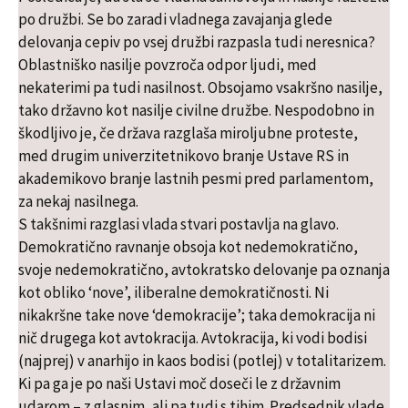
po družbi. Se bo zaradi vladnega zavajanja glede
delovanja cepiv po vsej družbi razpasla tudi neresnica?
Oblastniško nasilje povzroča odpor ljudi, med
nekaterimi pa tudi nasilnost. Obsojamo vsakršno nasilje,
tako državno kot nasilje civilne družbe. Nespodobno in
škodljivo je, če država razglaša miroljubne proteste,
med drugim univerzitetnikovo branje Ustave RS in
akademikovo branje lastnih pesmi pred parlamentom,
za nekaj nasilnega.
S takšnimi razglasi vlada stvari postavlja na glavo.
Demokratično ravnanje obsoja kot nedemokratično,
svoje nedemokratično, avtokratsko delovanje pa oznanja
kot obliko ‘nove’, iliberalne demokratičnosti. Ni
nikakršne take nove ‘demokracije’; taka demokracija ni
nič drugega kot avtokracija. Avtokracija, ki vodi bodisi
(najprej) v anarhijo in kaos bodisi (potlej) v totalitarizem.
Ki pa ga je po naši Ustavi moč doseči le z državnim
udarom – z glasnim, ali pa tudi s tihim. Predsednik vlade