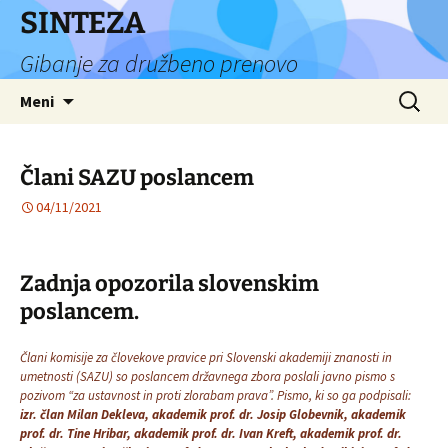
Preskoči
SINTEZA
na
Gibanje za družbeno prenovo
vsebino
Išči:
Meni
Člani SAZU poslancem
04/11/2021
Zadnja opozorila slovenskim
poslancem.
Člani komisije za človekove pravice pri Slovenski akademiji znanosti in
umetnosti (SAZU) so poslancem državnega zbora poslali javno pismo s
pozivom “za ustavnost in proti zlorabam prava”. Pismo, ki so ga podpisali:
izr. član Milan Dekleva, akademik prof. dr. Josip Globevnik, akademik
prof. dr. Tine Hribar, akademik prof. dr. Ivan Kreft, akademik prof. dr.