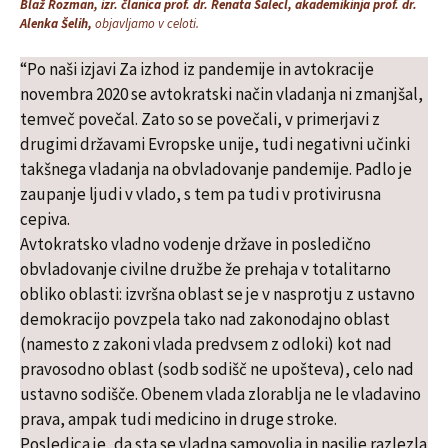
Blaž Rozman, izr. članica prof. dr. Renata Salecl, akademikinja prof. dr.
Alenka Šelih,
objavljamo v celoti.
“Po naši izjavi Za izhod iz pandemije in avtokracije
novembra 2020 se avtokratski način vladanja ni zmanjšal,
temveč povečal. Zato so se povečali, v primerjavi z
drugimi državami Evropske unije, tudi negativni učinki
takšnega vladanja na obvladovanje pandemije. Padlo je
zaupanje ljudi v vlado, s tem pa tudi v protivirusna
cepiva.
Avtokratsko vladno vodenje države in posledično
obvladovanje civilne družbe že prehaja v totalitarno
obliko oblasti: izvršna oblast se je v nasprotju z ustavno
demokracijo povzpela tako nad zakonodajno oblast
(namesto z zakoni vlada predvsem z odloki) kot nad
pravosodno oblast (sodb sodišč ne upošteva), celo nad
ustavno sodišče. Obenem vlada zlorablja ne le vladavino
prava, ampak tudi medicino in druge stroke.
Posledica je, da sta se vladna samovolja in nasilje razlezla