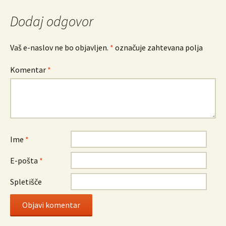
prispevkih
Dodaj odgovor
Vaš e-naslov ne bo objavljen.
*
označuje zahtevana polja
Komentar
*
Ime
*
E-pošta
*
Spletišče