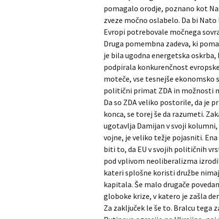
pomagalo orodje, poznano kot Nat
zveze močno oslabelo. Da bi Nato 
Evropi potrebovale močnega sovražn
Druga pomembna zadeva, ki pomaga 
je bila ugodna energetska oskrba, k
podpirala konkurenčnost evropske
moteče, vse tesnejše ekonomsko sod
politični primat ZDA in možnosti 
Da so ZDA veliko postorile, da je pri
konca, se torej še da razumeti. Zakaj
ugotavlja Damijan v svoji kolumni
vojne, je veliko težje pojasniti. E
biti to, da EU v svojih političnih v
pod vplivom neoliberalizma izrodila
kateri splošne koristi družbe nimaj
kapitala. Še malo drugače povedano:
globoke krize, v katero je zašla d
Za zaključek le še to. Bralcu tega 