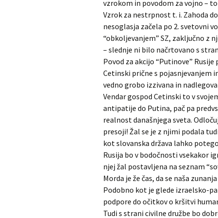
vzrokom in povodom za vojno – tokr
Vzrok za nestrpnost t. i. Zahoda do 
nesoglasja začela po 2. svetovni vo
“obkoljevanjem” SZ, zaključno z 
– slednje ni bilo načrtovano s stra
Povod za akcijo “Putinove” Rusije 
Cetinski prične s pojasnjevanjem in
vedno grobo izzivana in nadlegova
Vendar gospod Cetinski to v svojem
antipatije do Putina, pač pa predv
realnost današnjega sveta. Odločuj
presoji! Žal se je z njimi podala tu
kot slovanska država lahko potegova
Rusija bo v bodočnosti vsekakor i
njej žal postavljena na seznam “so
Morda je že čas, da se naša zunanja 
Podobno kot je glede izraelsko-pa
podpore do očitkov o kršitvi huma
Tudi s strani civilne družbe bo do