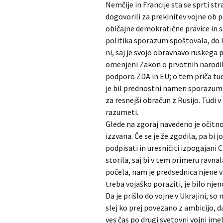
Nemčije in Francije sta se sprti st
dogovorili za prekinitev vojne ob 
običajne demokratične pravice in se 
politika sporazum spoštovala, do la
ni, saj je svojo obravnavo ruskega 
omenjeni Zakon o prvotnih narodih.
podporo ZDA in EU; o tem priča tu
je bil prednostni namen sporazumov
za resnejši obračun z Rusijo. Tudi v
razumeti.
Glede na zgoraj navedeno je očitno,
izzvana. Če se je že zgodila, pa bi j
podpisati in uresničiti izpogajani 
storila, saj bi v tem primeru ravnal
počela, nam je predsednica njene vl
treba vojaško poraziti, je bilo nje
Da je prišlo do vojne v Ukrajini, s
slej ko prej povezano z ambicijo, d
ves čas po drugi svetovni vojni imel