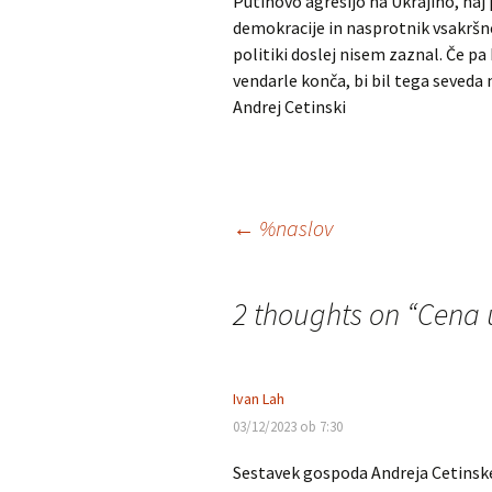
Putinovo agresijo na Ukrajino, na
demokracije in nasprotnik vsakršne
politiki doslej nisem zaznal. Če pa 
vendarle konča, bi bil tega seveda 
Andrej Cetinski
Krmarjenje
←
%naslov
po
2 thoughts on “
Cena 
prispevkih
Ivan Lah
03/12/2023 ob 7:30
Sestavek gospoda Andreja Cetinskeg