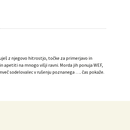
uješ z njegovo hitrostjo, točke za primerjavo in
 in apetiti na mnogo višji ravni. Morda jih ponuja WEF,
emveč sodelovalec v rušenju poznanega …. čas pokaže.