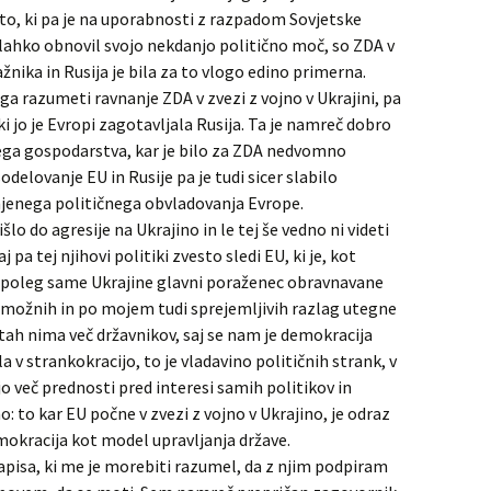
o, ki pa je na uporabnosti z razpadom Sovjetske
lahko obnovil svojo nekdanjo politično moč, so ZDA v
ika in Rusija je bila za to vlogo edino primerna.
razumeti ravnanje ZDA v zvezi z vojno v Ukrajini, pa
i jo je Evropi zagotavljala Rusija. Ta je namreč dobro
ga gospodarstva, kar je bilo za ZDA nedvomno
elovanje EU in Rusije pa je tudi sicer slabilo
njenega političnega obvladovanja Evrope.
šlo do agresije na Ukrajino in le tej še vedno ni videti
 pa tej njihovi politiki zvesto sledi EU, ki je, kot
, poleg same Ukrajine glavni poraženec obravnavane
na možnih in po mojem tudi sprejemljivih razlag utegne
rstah nima več državnikov, saj se nam je demokracija
 v strankokracijo, to je vladavino političnih strank, v
o več prednosti pred interesi samih politikov in
 to kar EU počne v zvezi z vojno v Ukrajino, je odraz
emokracija kot model upravljanja države.
zapisa, ki me je morebiti razumel, da z njim podpiram