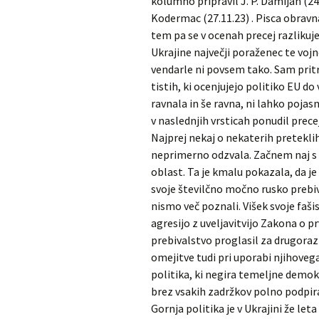
kolumno pripravil J. P. Damijan (24.
Kodermac (27.11.23) . Pisca obravn
tem pa se v ocenah precej razlikuj
Ukrajine največji poraženec te vo
vendarle ni povsem tako. Sam prit
tistih, ki ocenjujejo politiko EU do
ravnala in še ravna, ni lahko pojas
v naslednjih vrsticah ponudil prec
Najprej nekaj o nekaterih preteklih
neprimerno odzvala. Začnem naj s po
oblast. Ta je kmalu pokazala, da je
svoje številčno močno rusko prebiva
nismo več poznali. Višek svoje faši
agresijo z uveljavitvijo Zakona o p
prebivalstvo proglasil za drugoraz
omejitve tudi pri uporabi njihovega
politika, ki negira temeljne demo
brez vsakih zadržkov polno podpir
Gornja politika je v Ukrajini že let