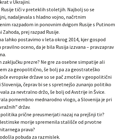
at v Ukrajini.
Rusije tiči v preteklih stoletjih. Najbolj so se
jni, nadaljevala s hladno vojno, načrtnim
njenim razpadom in ponovnim dvigom Rusije s Putinom
ni Zahoda, prej razpad Rusije.
pa lahko postavimo v leta okrog 2014, kjer gospod
 pravilno oceno, da je bila Rusija izzvana – pravzaprav
na.
 zaključku prezre? Ne gre za osebne simpatije ali
sem za geopolitično, še bolj pa za geostrateško
oče evropske države so se pač zmotile v geopolitični
di Slovenija, čeprav bi se s spretnejšo zunanjo politiko
la za nevtralno držo, še bolj od Avstrije in Švice.
grala pomembno mednarodno vlogo, a Slovenija je pri
vražnih” držav.
politika prične preusmerjati nazaj na prejšnji tir?
lestinske morije spremenila stališče od prvotne
nitarnega prava?
brodošla pobuda za razmislek.