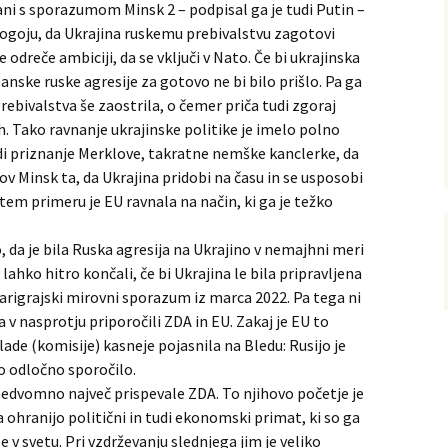
rani s sporazumom Minsk 2 – podpisal ga je tudi Putin –
pogoju, da Ukrajina ruskemu prebivalstvu zagotovi
odreče ambiciji, da se vključi v Nato. Če bi ukrajinska
nske ruske agresije za gotovo ne bi bilo prišlo. Pa ga
prebivalstva še zaostrila, o čemer priča tudi zgoraj
 Tako ravnanje ukrajinske politike je imelo polno
di priznanje Merklove, takratne nemške kanclerke, da
 Minsk ta, da Ukrajina pridobi na času in se usposobi
 tem primeru je EU ravnala na način, ki ga je težko
 da je bila Ruska agresija na Ukrajino v nemajhni meri
o lahko hitro končali, če bi Ukrajina le bila pripravljena
Carigrajski mirovni sporazum iz marca 2022. Pa tega ni
a v nasprotju priporočili ZDA in EU. Zakaj je EU to
ade (komisije) kasneje pojasnila na Bledu: Rusijo je
no odločno sporočilo.
o nedvomno največ prispevale ZDA. To njihovo početje je
a ohranijo politični in tudi ekonomski primat, ki so ga
e v svetu. Pri vzdrževanju slednjega jim je veliko