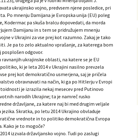
11.23), drugega pa je v rubriki Mnenja objavil J.
avata ukrajinsko vojno, predvsem njene posledice, pri
eta. Po mnenju Damijana je Evropska unija (EU) poleg
jne, Kodermac pa skuša bralcu dopovedati, da morda
rjujem Damijanu in s tem se pridružujem mnenju
 vojne v Ukrajini za vse prej kot razumno. Zakaj je tako
niti. Je pa to zelo aktualno vprašanje, za katerega bom
ej posplošen odgovor.
 ravnanjih ukrajinske oblasti, na katere se je EU
litiko, ki je leta 2014 v Ukrajini nasilno prevzela
 vse prej kot demokratično usmerjena, saj je pričela
lstvo obravnavati na način, ki ga po Hitlerju v Evropi
stoidnosti je izrazila nekaj mesecev pred Putinovo
rvotnih narodih Ukrajine; ta je namreč rusko
redne državljane, za katere naj bi med drugim veljale
 jezika. Skratka, po letu 2014 Ukrajino obvladuje
kratične vrednote in to politiko demokratična Evropa
a. Kako je to mogoče?
a 2014 izzvala državljansko vojno. Tudi po zaslugi