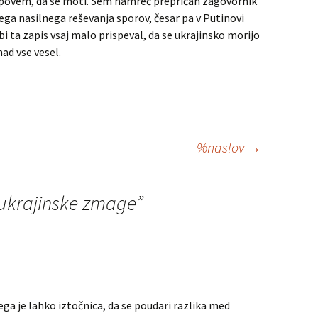
j povem, da se moti. Sem namreč prepričan zagovornik
ga nasilnega reševanja sporov, česar pa v Putinovi
bi ta zapis vsaj malo prispeval, da se ukrajinsko morijo
nad vse vesel.
%naslov
→
ukrajinske zmage
”
a je lahko iztočnica, da se poudari razlika med