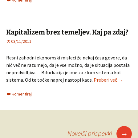
Komentiraj
Kapitalizem brez temeljev. Kaj pa zdaj?
03/11/2011
Resni zahodni ekonomski misleci že nekaj časa govore, da
nič več ne razumejo, da je vse možno, da je situacija postala
nepredvidljiva… Bifurkacija je ime za zlom sistema kot
Kapitaliz
sistema. Od te točke naprej nastopi kaos.
Preberi več
→
Komentiraj
Krmarjenje
→
Novejši prispevki