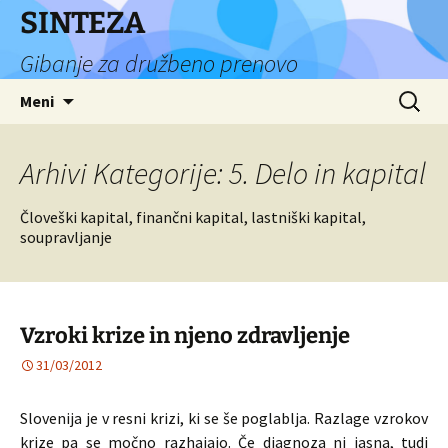
Preskoči
SINTEZA
na
Gibanje za družbeno prenovo
vsebino
Išči:
Meni
Arhivi Kategorije: 5. Delo in kapital
Človeški kapital, finančni kapital, lastniški kapital,
soupravljanje
Vzroki krize in njeno zdravljenje
31/03/2012
Slovenija je v resni krizi, ki se še poglablja. Razlage vzrokov
krize pa se močno razhajajo. Če diagnoza ni jasna, tudi