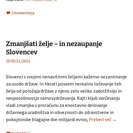
2 komentarja
Zmanjšati želje – in nezaupanje
Slovencev
03/11/2011
Slovenci s svojimi nenasitnimi željami kažemo nezanimanje
za usodo države. In hkrati povsem nerealno ločevanje teh
želja od položaja države z njeno zelo veliko zadolžitvijo in
nesposobnostjo samovzdrževanja. Kajti kljub varčevanju
vladi zmanjka v proračunu za enostavno delovanje
državnega uradništva in obveznosti do zdravstvene in
Zmanjšati 
pokojninske blagajne dve milijardi evrov,
Preberi več
→