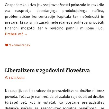
Gospodarska kriza je v vsej razsežnosti pokazala in razkrila
vsa nasprotja dosedanjega produkcijskega načina,
problematične koncentracije kapitala ter nečednosti in
prevare, ki so si jih zaradi nebrzdanega pohlepa privoščili
finančni mogotci ter v revščino pahnili milijone ljudi.
Kooperative v času krize
Preberi več
→
9 komentarjev
Liberalizem v zgodovini človeštva
18/11/2011
Nezaupljivost liberalcev do prerazdelitvene družbe ni brez
povoda. Težava je namreč, da bi vsakdo raje dobil od družbe
(države) več, kot je vplačal. Ko postane prerazdelitev
delujoče načelo za zagotovitev socialne pravičnosti, se