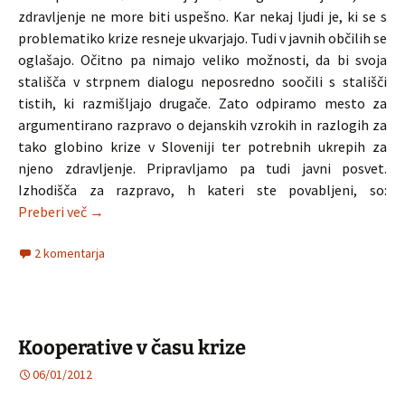
zdravljenje ne more biti uspešno. Kar nekaj ljudi je, ki se s
problematiko krize resneje ukvarjajo. Tudi v javnih občilih se
oglašajo. Očitno pa nimajo veliko možnosti, da bi svoja
stališča v strpnem dialogu neposredno soočili s stališči
tistih, ki razmišljajo drugače. Zato odpiramo mesto za
argumentirano razpravo o dejanskih vzrokih in razlogih za
tako globino krize v Sloveniji ter potrebnih ukrepih za
njeno zdravljenje. Pripravljamo pa tudi javni posvet.
Izhodišča za razpravo, h kateri ste povabljeni, so:
Vzroki krize in njeno zdravljenje
Preberi več
→
2 komentarja
Kooperative v času krize
06/01/2012