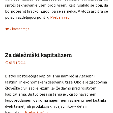
sproži tekmovanje vseh proti vsem, kajti vsakdo se boji, da
bo potegnil kratko. Zgodi pa se še nekaj. V vlogi arbitra se
Liberalizem v zgodovini 
pojavi razdeljujoči politik,
Preberi več
→
2 komentarja
Za déležniški kapitalizem
03/11/2011
Bistvo obstoječega kapitalizma namreč ni v zasebni
lastnini in ekonomskem delovanju trga. Oboje je zgodovina
človeške civilizacije »izumila« že davno pred rojstvom
kapitalizma. Bistvo tega sistema je v čisto navadnem
kupoprodajnem oziroma najemnem razmerju med lastniki
dveh temeljnih produkcijskih dejavnikov – dela in
Za déležniški kapitalizem
kapitala….
Preberi več
→