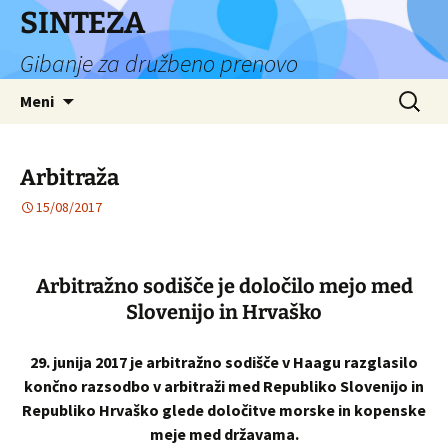
Preskoči
SINTEZA
na
Gibanje za družbeno prenovo
vsebino
Išči:
Meni
Arbitraža
15/08/2017
Arbitražno sodišče je določilo mejo med
Slovenijo in Hrvaško
29. junija 2017 je arbitražno sodišče v Haagu razglasilo
končno razsodbo v arbitraži med Republiko Slovenijo in
Republiko Hrvaško glede določitve morske in kopenske
meje med državama.