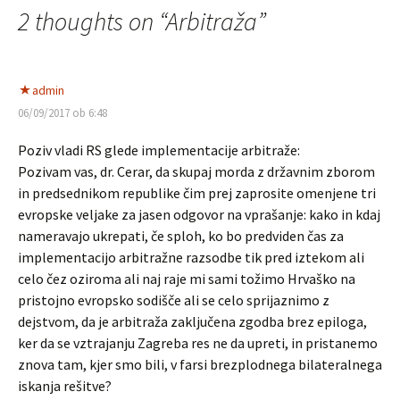
2 thoughts on “
Arbitraža
”
prispevkih
admin
06/09/2017 ob 6:48
Poziv vladi RS glede implementacije arbitraže:
Pozivam vas, dr. Cerar, da skupaj morda z državnim zborom
in predsednikom republike čim prej zaprosite omenjene tri
evropske veljake za jasen odgovor na vprašanje: kako in kdaj
nameravajo ukrepati, če sploh, ko bo predviden čas za
implementacijo arbitražne razsodbe tik pred iztekom ali
celo čez oziroma ali naj raje mi sami tožimo Hrvaško na
pristojno evropsko sodišče ali se celo sprijaznimo z
dejstvom, da je arbitraža zaključena zgodba brez epiloga,
ker da se vztrajanju Zagreba res ne da upreti, in pristanemo
znova tam, kjer smo bili, v farsi brezplodnega bilateralnega
iskanja rešitve?