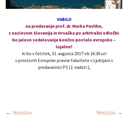
VABILO
na predavanje prof. dr. Marka Pavlihe,
z naslovom Slovenija in Hrvaška po arbitražni odločbi:
bo jalovo sodelovanje končno postalo evropsko –
lojalno?
ki bo v četrtek, 31. avgusta 2017 ob 16:30 uri
v prostorih Evropske pravne fakultete v Ljubljani v
predavalnici P3 (2. nadstr.),
Krmarjenje
←
%naslov
%naslov
→
po